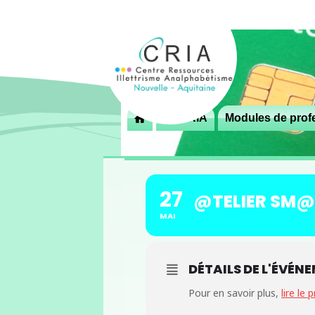
Menu
Le CRIA
Modules de profe

principal
27
@TELIER SM
MAI
DÉTAILS DE L'ÉVÉN
Pour en savoir plus,
lire le