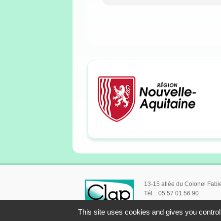
13-15 allée du Colonel Fab
Tél. : 05 57 01 56 90
This site uses cookies and gives you control