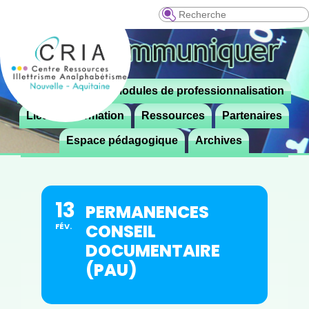
Recherche
Menu
Le CRIA
Modules de professionnalisation
Aller

principal
au
Lieux de formation
Ressources
Partenaires
contenu
Espace pédagogique
Archives
principal
13
PERMANENCES
CONSEIL
FÉV.
DOCUMENTAIRE
(PAU)