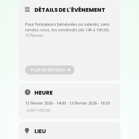
DÉTAILS DE L'ÉVÉNEMENT
Pour formateurs bénévoles ou salariés, sans
rendez-vous, les vendredis (de 14h à 16h30) :
13 février.
À l’espace documentaire du CLAP, hébergé au
sein de la Médiathèque Trait d’Union Pau.
PLUS DE DÉTAILS
Afin de : consulter ou emprunter des méthodes
de FLE, alpha, savoirs de base ; et d’échanger
sur vos pratiques, obtenir des conseils
HEURE
pédagogiques, etc.
13 février 2026 - 14:00 - 13 février 2026 - 16:30
(GMT+00:00)
Nb : un rappel vous sera envoyé une semaine
avant chaque permanence
LIEU