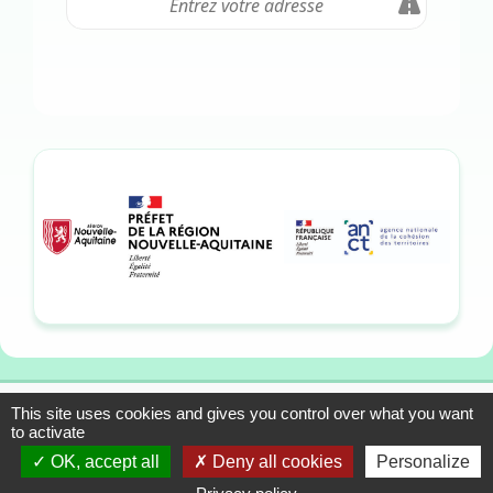
This site uses cookies and gives you control over what you want
13-15 allée du Colonel
Mentions légales
to activate
Fabien, 33310 Lormont
Plan du site
OK, accept all
Deny all cookies
Personalize
Tél. : 05 57 01 56 90
Contact