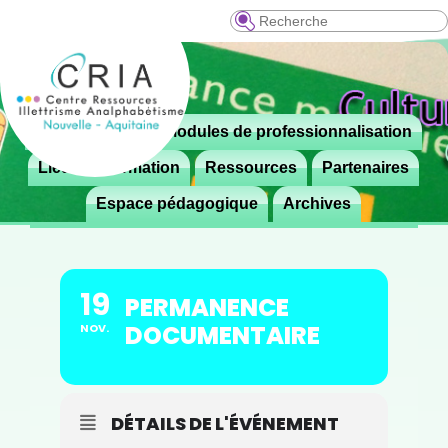
Recherche
Menu
Le CRIA
Modules de professionnalisation
Aller

principal
au
Lieux de formation
Ressources
Partenaires
contenu
Espace pédagogique
Archives
principal
19
PERMANENCE
DOCUMENTAIRE
NOV.
DÉTAILS DE L'ÉVÉNEMENT