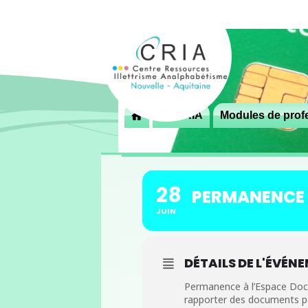
Menu
Le CRIA
Modules de profe

principal
28
PERMANENCE 
JUIN
DÉTAILS DE L'ÉVÉN
Permanence à l’Espace Docu
rapporter des documents péd