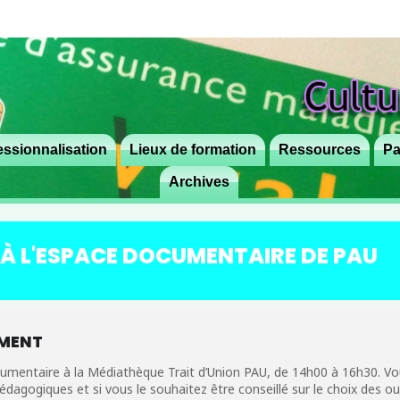
ssionnalisation
Lieux de formation
Aller
Ressources
Pa
au
Archives
contenu
principal
À L'ESPACE DOCUMENTAIRE DE PAU
EMENT
mentaire à la Médiathèque Trait d’Union PAU, de 14h00 à 16h30. Vo
agogiques et si vous le souhaitez être conseillé sur le choix des out