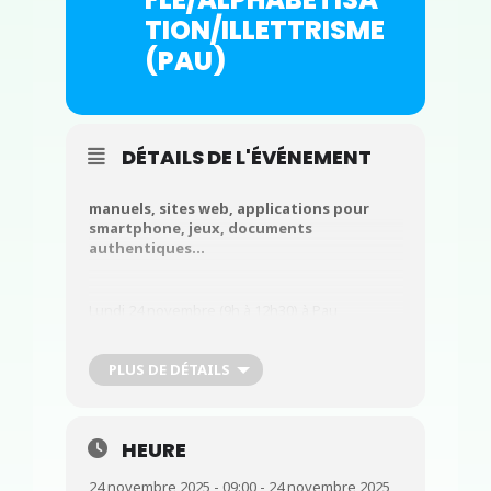
TION/ILLETTRISME
(PAU)
DÉTAILS DE L'ÉVÉNEMENT
manuels, sites web, applications pour
smartphone, jeux, documents
authentiques…
Lundi 24 novembre (9h à 12h30) à Pau
PLUS DE DÉTAILS
Attention, il reste des places, ne tardez
pas à vous inscrire !
HEURE
Matinée en présentiel animée par Marie-Claire
Durussel
24 novembre 2025 - 09:00 - 24 novembre 2025