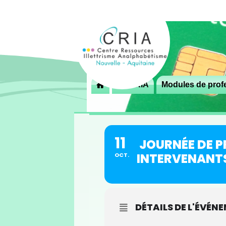
Menu
Le CRIA
Modules de profe

principal
11
JOURNÉE DE P
INTERVENANTS 
OCT.
DÉTAILS DE L'ÉVÉN