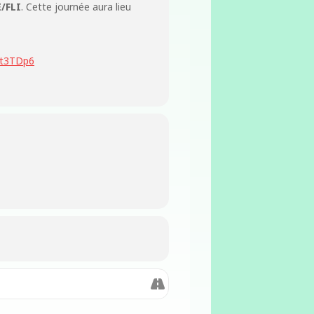
/FLI
. Cette journée aura lieu
ot3TDp6