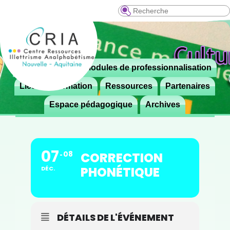
Recherche
Menu
Le CRIA
Modules de professionnalisation
Aller

principal
au
Lieux de formation
Ressources
Partenaires
contenu
Espace pédagogique
Archives
principal
07
08
CORRECTION
PHONÉTIQUE
DÉC.
DÉTAILS DE L'ÉVÉNEMENT