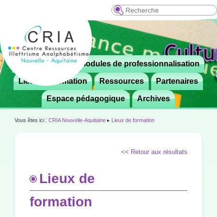
Recherche
Menu
Le CRIA
Modules de professionnalisation
Aller

principal
au
Lieux de formation
Ressources
Partenaires
contenu
Espace pédagogique
Archives
principal
Vous êtes ici :
CRIA Nouvelle-Aquitaine
▸
Lieux de formation
<< Retour aux résultats
Lieux de
formation