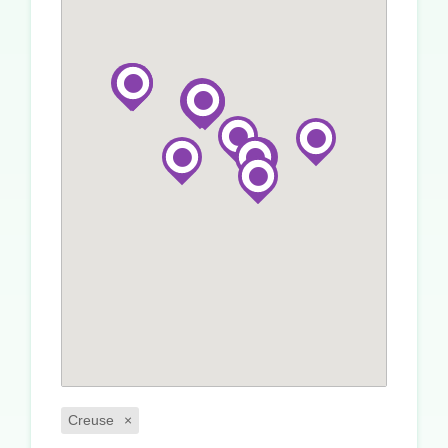
Creuse
×