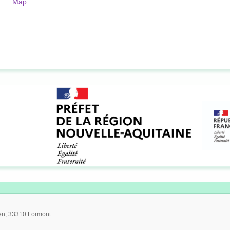
Map
ien, 33310 Lormont