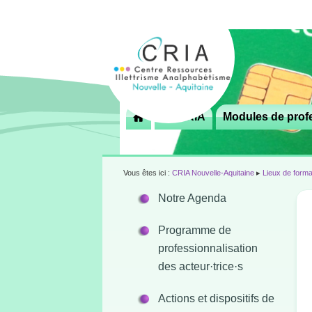
Menu
Le CRIA
Modules de profe

principal
Vous êtes ici :
CRIA Nouvelle-Aquitaine
▸
Lieux de forma
Notre Agenda
Programme de
professionnalisation
des acteur·trice·s
Actions et dispositifs de