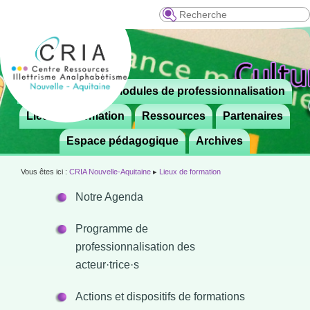
Recherche
Menu
Le CRIA
Modules de professionnalisation
Aller

principal
au
Lieux de formation
Ressources
Partenaires
contenu
Espace pédagogique
Archives
principal
Vous êtes ici :
CRIA Nouvelle-Aquitaine
▸
Lieux de formation
Notre Agenda
Programme de
professionnalisation des
acteur·trice·s
Actions et dispositifs de formations