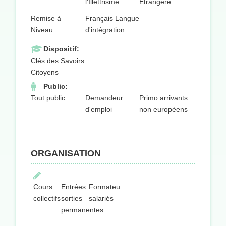
l'Illettrisme
Etrangère
Remise à
Français Langue
Niveau
d'intégration
Dispositif:
Clés des Savoirs
Citoyens
Public:
Tout public
Demandeur
Primo arrivants
d'emploi
non européens
ORGANISATION
Cours
Entrées
Formateurs
collectifs
sorties
salariés
permanentes