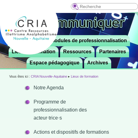
Recherche
Menu
Le CRIA
Modules de professionnalisation
Aller

principal
au
Lieux de formation
Ressources
Partenaires
contenu
Espace pédagogique
Archives
principal
Vous êtes ici :
CRIA Nouvelle-Aquitaine
▸
Lieux de formation
Notre Agenda
Programme de
professionnalisation des
acteur·trice·s
Actions et dispositifs de formations