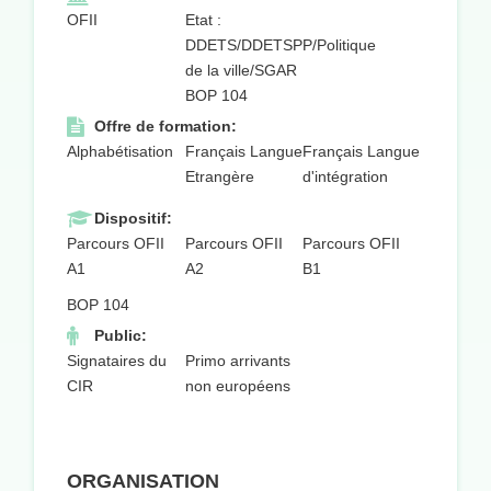
OFII
Etat :
DDETS/DDETSPP/Politique
de la ville/SGAR
BOP 104
Offre de formation:
Alphabétisation
Français Langue
Français Langue
Etrangère
d'intégration
Dispositif:
Parcours OFII
Parcours OFII
Parcours OFII
A1
A2
B1
BOP 104
Public:
Signataires du
Primo arrivants
CIR
non européens
ORGANISATION