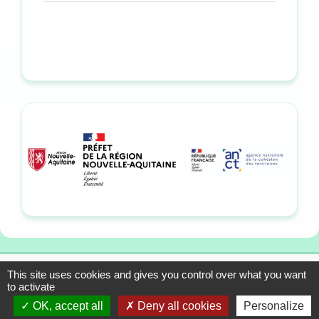
This site uses cookies and gives you control over what you want
13-15 allée du Colonel
Mentions légales
to activate
Fabien, 33310 Lormont
Plan du site
OK, accept all
Deny all cookies
Personalize
Tél. : 05 57 01 56 90
Contact