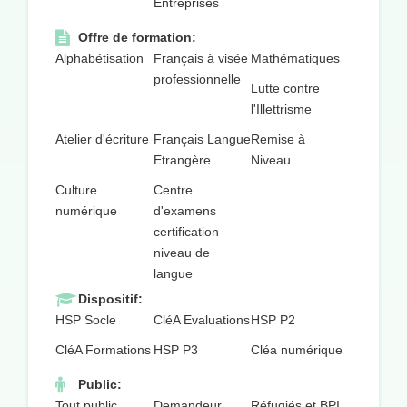
Entreprises
Offre de formation:
Alphabétisation
Français à visée
Mathématiques
professionnelle
Lutte contre
l'Illettrisme
Atelier d'écriture
Français Langue
Remise à
Etrangère
Niveau
Culture
Centre
numérique
d'examens
certification
niveau de
langue
Dispositif:
HSP Socle
CléA Evaluations
HSP P2
CléA Formations
HSP P3
Cléa numérique
Public:
Tout public
Demandeur
Réfugiés et BPI