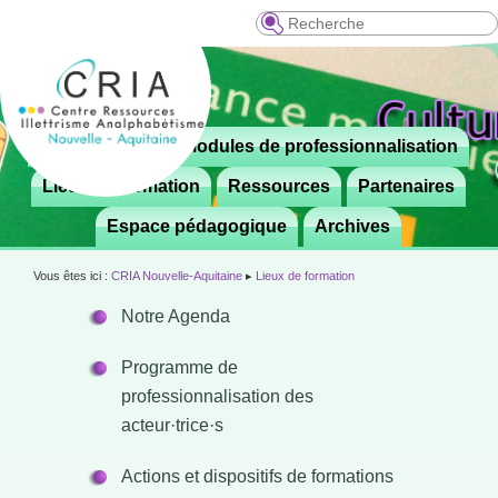
Recherche
Menu
Le CRIA
Modules de professionnalisation
Aller

principal
au
Lieux de formation
Ressources
Partenaires
contenu
Espace pédagogique
Archives
principal
Vous êtes ici :
CRIA Nouvelle-Aquitaine
▸
Lieux de formation
Notre Agenda
Programme de
professionnalisation des
acteur·trice·s
Actions et dispositifs de formations