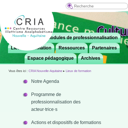
Recherche
Menu
Le CRIA
Modules de professionnalisation
Aller

principal
au
Lieux de formation
Ressources
Partenaires
contenu
Espace pédagogique
Archives
principal
Vous êtes ici :
CRIA Nouvelle-Aquitaine
▸
Lieux de formation
Notre Agenda
Programme de
professionnalisation des
acteur·trice·s
Actions et dispositifs de formations