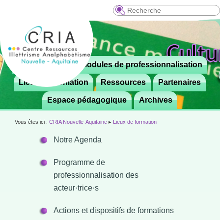
Recherche
Menu
Le CRIA
Modules de professionnalisation
Aller

principal
au
Lieux de formation
Ressources
Partenaires
contenu
Espace pédagogique
Archives
principal
Vous êtes ici :
CRIA Nouvelle-Aquitaine
▸
Lieux de formation
Notre Agenda
Programme de
professionnalisation des
acteur·trice·s
Actions et dispositifs de formations