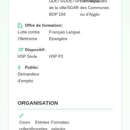
DDETS/DDETSPP/Politique
Communautés
de la ville/SGAR
des Communes
BOP 104
ou d'Agglo
Offre de formation:
Lutte contre
Français Langue
l'Illettrisme
Etrangère
Dispositif:
HSP Socle
HSP P2
Public:
Demandeur
d'emploi
ORGANISATION
Cours
Entrées
Formateurs
collectifs
sorties
salariés