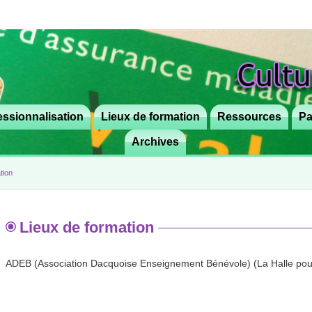
ssionnalisation
Lieux de formation
Aller
Ressources
Pa
au
Archives
contenu
principal
tion
Lieux de formation
ADEB (Association Dacquoise Enseignement Bénévole) (La Halle pou