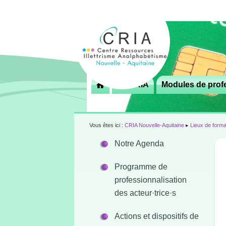
Menu
Le CRIA
Modules de profe

principal
Vous êtes ici :
CRIA Nouvelle-Aquitaine
▸
Lieux de forma
Notre Agenda
Programme de
professionnalisation
des acteur·trice·s
Actions et dispositifs de